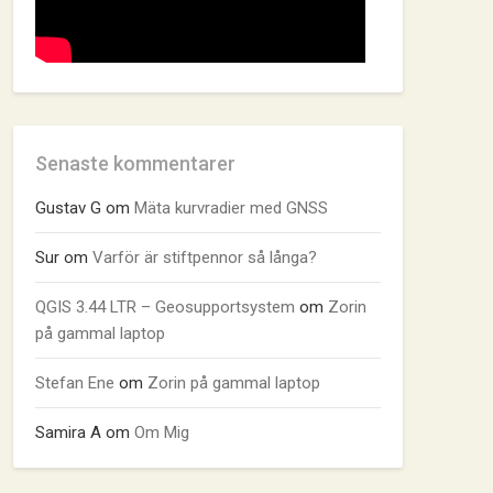
Senaste kommentarer
Gustav G
om
Mäta kurvradier med GNSS
Sur
om
Varför är stiftpennor så långa?
QGIS 3.44 LTR – Geosupportsystem
om
Zorin
på gammal laptop
Stefan Ene
om
Zorin på gammal laptop
Samira A
om
Om Mig