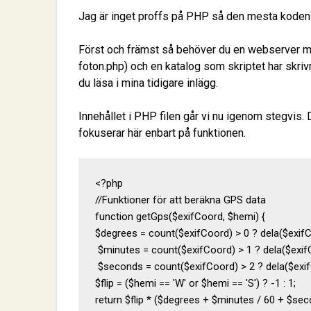
Jag är inget proffs på PHP så den mesta koden ha
Först och främst så behöver du en webserver 
foton.php) och en katalog som skriptet har skrivrä
du läsa i mina tidigare inlägg.
Innehållet i PHP filen går vi nu igenom stegvis. Du 
fokuserar här enbart på funktionen.
<?php

//Funktioner för att beräkna GPS data

function getGps($exifCoord, $hemi) {

$degrees = count($exifCoord) > 0 ? dela($exifCoo
 $minutes = count($exifCoord) > 1 ? dela($exifCo
 $seconds = count($exifCoord) > 2 ? dela($exifCo
$flip = ($hemi == 'W' or $hemi == 'S') ? -1 : 1;

return $flip * ($degrees + $minutes / 60 + $seco