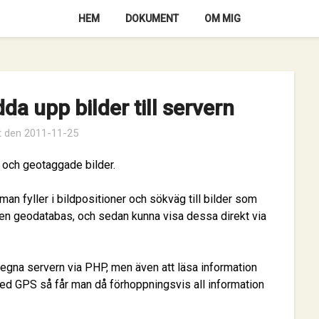
HEM
DOKUMENT
OM MIG
a upp bilder till servern
t den
2011-11-25
 och geotaggade bilder.
n fyller i bildpositioner och sökväg till bilder som
 en geodatabas, och sedan kunna visa dessa direkt via
en egna servern via PHP, men även att läsa information
med GPS så får man då förhoppningsvis all information