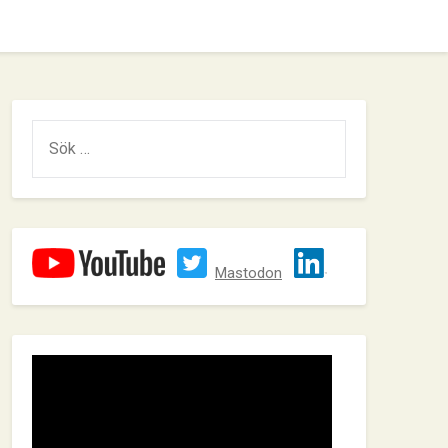
SÖK
EFTER:
Mastodon