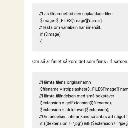
//Läs filnamnet på den uppladdade filen.

 $image=$_FILES['image']['name'];

//Testa om variabeln har innehåll...

 if ($image)

 {
Om så är fallet så körs det som finns i if satsen.
//Hämta filens originalnamn

 $filename = stripslashes($_FILES['image']['name'
//Hämta filändelsen med små bokstäver

 $extension = getExtension($filename);

 $extension = strtolower($extension);

//Om ändelsen inte är känd så antas att något fel
 if (($extension != "jpg") && ($extension != "jpeg"