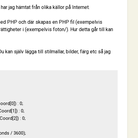
r jag hämtat från olika källor på Internet.
med PHP och där skapas en PHP fil (exempelvis
ttigheter i (exempelvis foton/). Hur detta går till kan
kan själv lägga till stilmallar, bilder, färg etc så jag
rd[0]) : 0;

ord[1]) : 0;

ord[2]) : 0;

nds / 3600);
