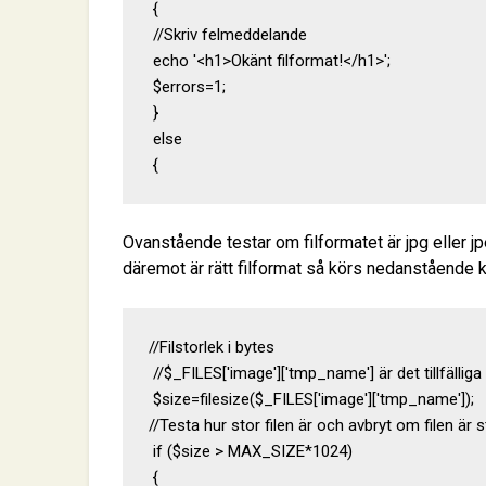
 {

 //Skriv felmeddelande

 echo '<h1>Okänt filformat!</h1>';

 $errors=1;

 }

 else

 {
Ovanstående testar om filformatet är jpg eller 
däremot är rätt filformat så körs nedanstående 
//Filstorlek i bytes

 //$_FILES['image']['tmp_name'] är det tillfälli
 $size=filesize($_FILES['image']['tmp_name']);

//Testa hur stor filen är och avbryt om filen är s
 if ($size > MAX_SIZE*1024)

 {
