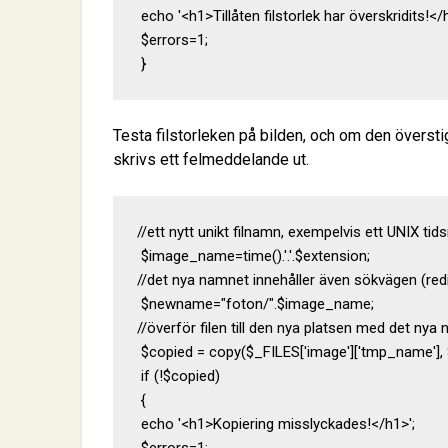
 echo '<h1>Tillåten filstorlek har överskridits!</h
 $errors=1;

 }
Testa filstorleken på bilden, och om den överstig
skrivs ett felmeddelande ut.
//ett nytt unikt filnamn, exempelvis ett UNIX tid
 $image_name=time().'.'.$extension;

//det nya namnet innehåller även sökvägen (redi
 $newname="foton/".$image_name;

//överför filen till den nya platsen med det nya
 $copied = copy($_FILES['image']['tmp_name'],
 if (!$copied)

 {

 echo '<h1>Kopiering misslyckades!</h1>';
