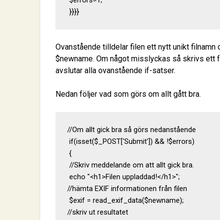
 $errors=1;

 }}}}
Ovanstående tilldelar filen ett nytt unikt filnam
$newname. Om något misslyckas så skrivs ett 
avslutar alla ovanstående if-satser.
Nedan följer vad som görs om allt gått bra.
//Om allt gick bra så görs nedanstående

 if(isset($_POST['Submit']) && !$errors)

 {

 //Skriv meddelande om att allt gick bra.

 echo "<h1>Filen uppladdad!</h1>";

//hämta EXIF informationen från filen

 $exif = read_exif_data($newname);

//skriv ut resultatet
