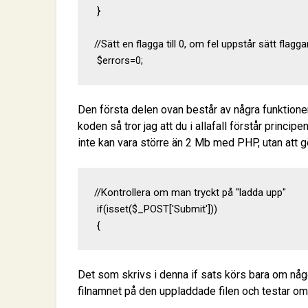
 }

//Sätt en flagga till 0, om fel uppstår sätt flagga
 $errors=0;
Den första delen ovan består av några funktione
koden så tror jag att du i allafall förstår princip
inte kan vara större än 2 Mb med PHP, utan att gö
//Kontrollera om man tryckt på "ladda upp"

 if(isset($_POST['Submit']))

 {
Det som skrivs i denna if sats körs bara om nå
filnamnet på den uppladdade filen och testar om 