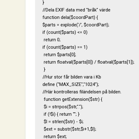
}

//Dela EXIF data med "bråk" värde

function dela($coordPart) {

$parts = explode('/', $coordPart);

if (count($parts) <= 0)

 return 0;

if (count($parts) == 1)

 return $parts[0];

 return floatval($parts[0]) / floatval($parts[1]);

 }

//Hur stor får bilden vara i Kb

define ("MAX_SIZE","1024");

//Här kontrolleras filändelsen på bilden.

 function getExtension($str) {

 $i = strrpos($str,".");

 if (!$i) { return ""; }

 $l = strlen($str) - $i;

 $ext = substr($str,$i+1,$l);

 return $ext;
