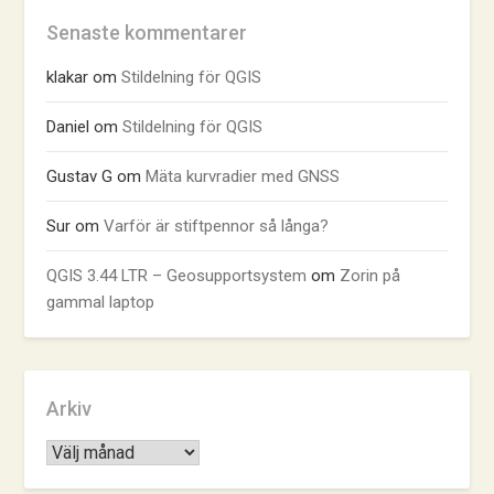
Senaste kommentarer
klakar
om
Stildelning för QGIS
Daniel
om
Stildelning för QGIS
Gustav G
om
Mäta kurvradier med GNSS
Sur
om
Varför är stiftpennor så långa?
QGIS 3.44 LTR – Geosupportsystem
om
Zorin på
gammal laptop
Arkiv
Arkiv