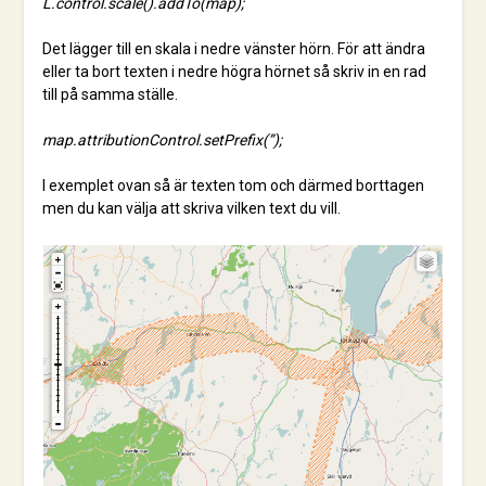
L.control.scale().addTo(map);
Det lägger till en skala i nedre vänster hörn. För att ändra
eller ta bort texten i nedre högra hörnet så skriv in en rad
till på samma ställe.
map.attributionControl.setPrefix(”);
I exemplet ovan så är texten tom och därmed borttagen
men du kan välja att skriva vilken text du vill.