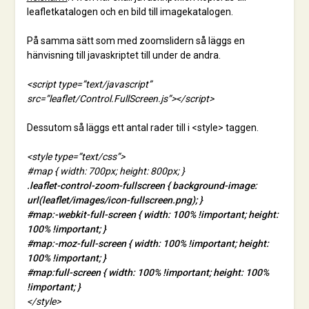
leafletkatalogen och en bild till imagekatalogen.
På samma sätt som med zoomslidern så läggs en
hänvisning till javaskriptet till under de andra.
<script type=”text/javascript”
src=”leaflet/Control.FullScreen.js”></script>
Dessutom så läggs ett antal rader till i <style> taggen.
<style type=”text/css”>
#map { width: 700px; height: 800px; }
.leaflet-control-zoom-fullscreen { background-image:
url(leaflet/images/icon-fullscreen.png); }
#map:-webkit-full-screen { width: 100% !important; height:
100% !important; }
#map:-moz-full-screen { width: 100% !important; height:
100% !important; }
#map:full-screen { width: 100% !important; height: 100%
!important; }
</style>