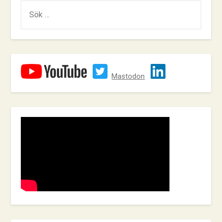
SÖK
EFTER:
Mastodon