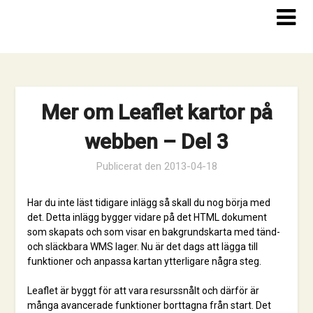
Hoppa
till
innehåll
Mer om Leaflet kartor på
webben – Del 3
Publicerat den
2013-04-18
Har du inte läst tidigare inlägg så skall du nog börja med
det. Detta inlägg bygger vidare på det HTML dokument
som skapats och som visar en bakgrundskarta med tänd-
och släckbara WMS lager. Nu är det dags att lägga till
funktioner och anpassa kartan ytterligare några steg.
Leaflet är byggt för att vara resurssnålt och därför är
många avancerade funktioner borttagna från start. Det