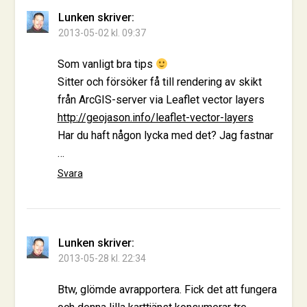
Lunken
skriver:
2013-05-02 kl. 09:37
Som vanligt bra tips
Sitter och försöker få till rendering av skikt
från ArcGIS-server via Leaflet vector layers
http://geojason.info/leaflet-vector-layers
Har du haft någon lycka med det? Jag fastnar
…
Svara
Lunken
skriver:
2013-05-28 kl. 22:34
Btw, glömde avrapportera. Fick det att fungera