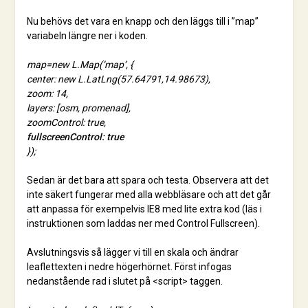
Nu behövs det vara en knapp och den läggs till i ”map”
variabeln längre ner i koden.
map=new L.Map(’map’, {
center: new L.LatLng(57.64791,14.98673),
zoom: 14,
layers: [osm, promenad],
zoomControl: true,
fullscreenControl: true
});
Sedan är det bara att spara och testa. Observera att det
inte säkert fungerar med alla webbläsare och att det går
att anpassa för exempelvis IE8 med lite extra kod (läs i
instruktionen som laddas ner med Control Fullscreen).
Avslutningsvis så lägger vi till en skala och ändrar
leaflettexten i nedre högerhörnet. Först infogas
nedanstående rad i slutet på <script> taggen.