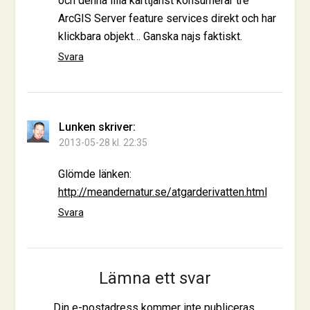
och denna lilla karttjänst konsumerar tre
ArcGIS Server feature services direkt och har
klickbara objekt… Ganska najs faktiskt.
Svara
Lunken
skriver:
2013-05-28 kl. 22:35
Glömde länken:
http://meandernatur.se/atgarderivatten.html
Svara
Lämna ett svar
Din e-postadress kommer inte publiceras.