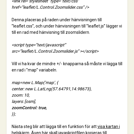
<link rel=”stylesheet” type=”text/css”
href=”leaflet/L.Control.Zoomslider.css” />
Denna placeras på raden under hänvisningen till
”leaflet.css”, och under hänvisningen till ”leaflet.js” lägger vi
till en rad med hänvisning till zoomslidern.
<script type=”text/javascript”
src=”leaflet/L.Control.Zoomslider.js” ></script>
Vill vi ha kvar de mindre +/- knapparna så måste vi lägga till
en rad i ”map” variabeln.
map=new L.Map(’map’, {
center: new L.LatLng(57.64791,14.98673),
zoom: 10,
layers: [osm],
zoomControl: true,
});
Nästa steg blir att lägga till en funktion för att
visa kartan i
helskärm
. Även här skall javaskriptfilen kopieras till