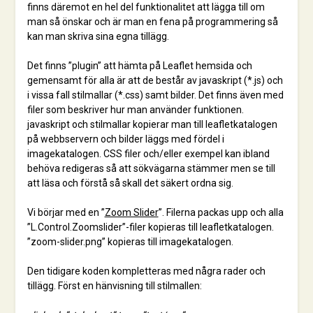
finns däremot en hel del funktionalitet att lägga till om
man så önskar och är man en fena på programmering så
kan man skriva sina egna tillägg.
Det finns ”plugin” att hämta på Leaflet hemsida och
gemensamt för alla är att de består av javaskript (*.js) och
i vissa fall stilmallar (*.css) samt bilder. Det finns även med
filer som beskriver hur man använder funktionen.
javaskript och stilmallar kopierar man till leafletkatalogen
på webbservern och bilder läggs med fördel i
imagekatalogen. CSS filer och/eller exempel kan ibland
behöva redigeras så att sökvägarna stämmer men se till
att läsa och förstå så skall det säkert ordna sig.
Vi börjar med en ”
Zoom Slider
”. Filerna packas upp och alla
”L.Control.Zoomslider”-filer kopieras till leafletkatalogen.
”zoom-slider.png” kopieras till imagekatalogen.
Den tidigare koden kompletteras med några rader och
tillägg. Först en hänvisning till stilmallen: