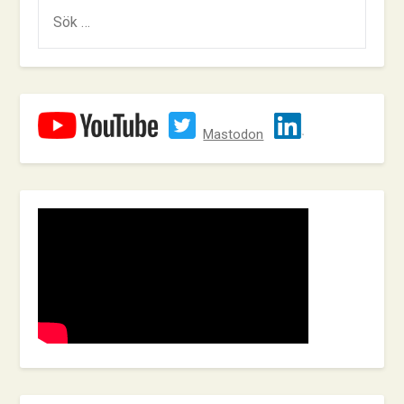
SÖK
EFTER:
Mastodon