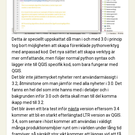
Detta är speciellt uppskattat då man i och med 3.0 i princip
tog bort möjligheten att skapa förenklade pythonverktyg
med anpassad kod. Det nya sättet att skapa verktyg är
mer omfattande, men följer normal python syntax och
lägger inte till QGIS specifik kod, som bara fungerar med
QGIS.
Det blir inte jättemycket nyheter rent användarmässigt i
3.2, åtminstone om man jämför med alla nyheter i 3.0. Det
fanns en hel del som inte hanns med i detaljer och i
bakgrunden inför 3.0 och detta skall man till del komma
ikapp med till 3.2.
Det blir även ett bra test inför
nästa
version eftersom 3.4
kommer att bli en starkt efterlängtad LTR version av QGIS.
3.4, som senare i höst kommer att användas i väldigt
många produktionsmiljöer runt om i världen under lång tid
framöver, så särskilt stor vikt kommer att läggas vid att få