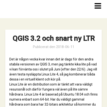
Hoppa
till
innehåll
QGIS 3.2 och snart ny LTR
Publicerat den
2018-06-11
Det är någon vecka kvar innan det är dags för den andra
stabila versionen av QGIS 3, men jag tänkte kika lite på vad
vi kan förvänta oss i slutet på Juni (efter den 22/6). Jag vill
även testa nysläppta Linux Lite 4, så jag kombinerar båda
dessa i en virtuell klient och kör på.
Linux Lite är en distribution som är tänkt att vara väldigt
resurssnål och därför fungera väl även på lite sämre
hårdvara. Linux Lite 4 är baserad på Ubuntu 18.04 och finns
numera enbart som 64-bit. Har du väldigt gammal
hårdvara som bara har 32-bitars arkitektur så kommer du