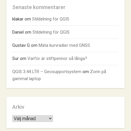
Senaste kommentarer
klakar
om
Stildelning för QGIS
Daniel
om
Stildelning för QGIS
Gustav G
om
Mäta kurvradier med GNSS
Sur
om
Varför är stiftpennor så långa?
QGIS 3.44 LTR – Geosupportsystem
om
Zorin på
gammal laptop
Arkiv
Arkiv