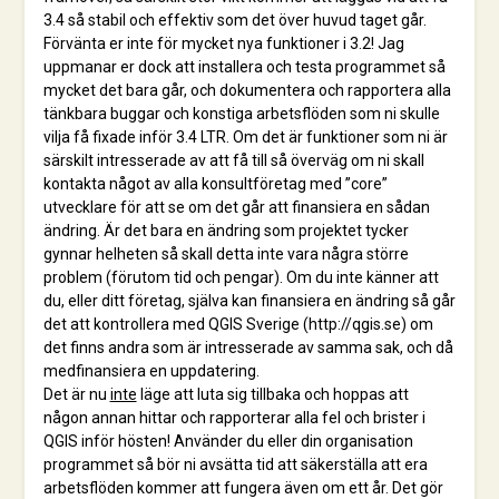
3.4 så stabil och effektiv som det över huvud taget går.
Förvänta er inte för mycket nya funktioner i 3.2! Jag
uppmanar er dock att installera och testa programmet så
mycket det bara går, och dokumentera och rapportera alla
tänkbara buggar och konstiga arbetsflöden som ni skulle
vilja få fixade inför 3.4 LTR. Om det är funktioner som ni är
särskilt intresserade av att få till så överväg om ni skall
kontakta något av alla konsultföretag med ”core”
utvecklare för att se om det går att finansiera en sådan
ändring. Är det bara en ändring som projektet tycker
gynnar helheten så skall detta inte vara några större
problem (förutom tid och pengar). Om du inte känner att
du, eller ditt företag, själva kan finansiera en ändring så går
det att kontrollera med QGIS Sverige (http://qgis.se) om
det finns andra som är intresserade av samma sak, och då
medfinansiera en uppdatering.
Det är nu
inte
läge att luta sig tillbaka och hoppas att
någon annan hittar och rapporterar alla fel och brister i
QGIS inför hösten! Använder du eller din organisation
programmet så bör ni avsätta tid att säkerställa att era
arbetsflöden kommer att fungera även om ett år. Det gör