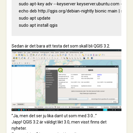
sudo
apt
-
key
adv
--
keyserver
keyserver
.
ubuntu
.
com
--
recv
echo
 deb http://qgis.org/debian-nightly 
bionic
 main 
|
 sudo t
sudo apt update

sudo apt install qgis
Sedan är det bara att testa det som skall bli QGIS 3.2.
”Ja, men det ser ju lika dant ut som med 3.0…”
Japp! QGIS 3.2 är väldigt likt 3.0, men visst finns det
nyheter.