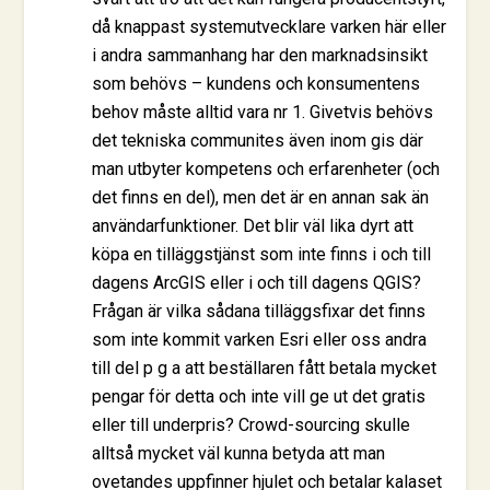
då knappast systemutvecklare varken här eller
i andra sammanhang har den marknadsinsikt
som behövs – kundens och konsumentens
behov måste alltid vara nr 1. Givetvis behövs
det tekniska communites även inom gis där
man utbyter kompetens och erfarenheter (och
det finns en del), men det är en annan sak än
användarfunktioner. Det blir väl lika dyrt att
köpa en tilläggstjänst som inte finns i och till
dagens ArcGIS eller i och till dagens QGIS?
Frågan är vilka sådana tilläggsfixar det finns
som inte kommit varken Esri eller oss andra
till del p g a att beställaren fått betala mycket
pengar för detta och inte vill ge ut det gratis
eller till underpris? Crowd-sourcing skulle
alltså mycket väl kunna betyda att man
ovetandes uppfinner hjulet och betalar kalaset