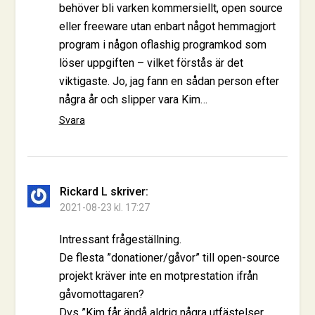
behöver bli varken kommersiellt, open source
eller freeware utan enbart något hemmagjort
program i någon oflashig programkod som
löser uppgiften – vilket förstås är det
viktigaste. Jo, jag fann en sådan person efter
några år och slipper vara Kim…
Svara
Rickard L
skriver:
2021-08-23 kl. 17:27
Intressant frågeställning.
De flesta ”donationer/gåvor” till open-source
projekt kräver inte en motprestation ifrån
gåvomottagaren?
Dvs ”Kim får ändå aldrig några utfästelser……