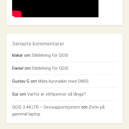
Senaste kommentarer
klakar
om
Stildelning för QGIS
Daniel
om
Stildelning för QGIS
Gustav G
om
Mäta kurvradier med GNSS
Sur
om
Varför är stiftpennor så långa?
QGIS 3.44 LTR – Geosupportsystem
om
Zorin på
gammal laptop