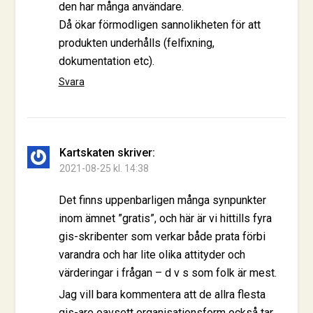
den har många användare.
Då ökar förmodligen sannolikheten för att
produkten underhålls (felfixning,
dokumentation etc).
Svara
Kartskaten
skriver:
2021-08-25 kl. 14:38
Det finns uppenbarligen många synpunkter
inom ämnet ”gratis”, och här är vi hittills fyra
gis-skribenter som verkar både prata förbi
varandra och har lite olika attityder och
värderingar i frågan – d v s som folk är mest.
Jag vill bara kommentera att de allra flesta
gis-are oavsett organisationsform också tar