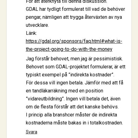
För att återknyta till denna diskussion.
GDAL har tydligt formulerat till vad de behöver
pengar, nämligen att trygga återväxten av nya
utvecklare.
Länk:
https://gdal.org/sponsors/faq.html#what-is-
the-project-going-to-do-with-the-money
Jag förstår behovet, men jag är pessimistisk.
Behovet som GDAL-projektet formulerar, är ett
typiskt exempel på ”indirekta kostnader”.
För dessa vill ingen betala. Jämför med att få
en tandläkarräkning med en position
”vidareutbildning”. Ingen vill betala det, även
om de flesta förstår att det kanske behövs.
I princip alla branshcer måster de indirekta
kostnaderna måste bakas in i totalkostnaden.
Svara