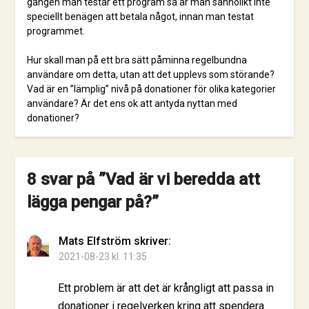
gången man testar ett program så är man sannolikt inte
speciellt benägen att betala något, innan man testat
programmet.
Hur skall man på ett bra sätt påminna regelbundna
användare om detta, utan att det upplevs som störande?
Vad är en ”lämplig” nivå på donationer för olika kategorier
användare? Är det ens ok att antyda nyttan med
donationer?
8 svar på ”
Vad är vi beredda att
lägga pengar på?
”
Mats Elfström
skriver:
2021-08-23 kl. 11:35
Ett problem är att det är krångligt att passa in
donationer i regelverken kring att spendera