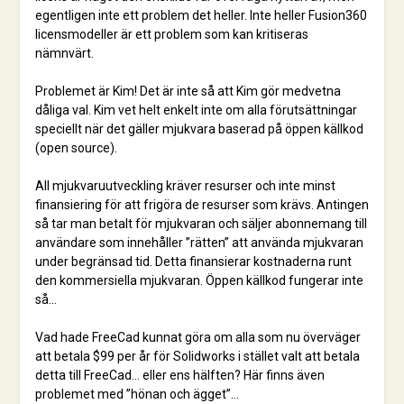
egentligen inte ett problem det heller. Inte heller Fusion360
licensmodeller är ett problem som kan kritiseras
nämnvärt.
Problemet är Kim! Det är inte så att Kim gör medvetna
dåliga val. Kim vet helt enkelt inte om alla förutsättningar
speciellt när det gäller mjukvara baserad på öppen källkod
(open source).
All mjukvaruutveckling kräver resurser och inte minst
finansiering för att frigöra de resurser som krävs. Antingen
så tar man betalt för mjukvaran och säljer abonnemang till
användare som innehåller ”rätten” att använda mjukvaran
under begränsad tid. Detta finansierar kostnaderna runt
den kommersiella mjukvaran. Öppen källkod fungerar inte
så…
Vad hade FreeCad kunnat göra om alla som nu överväger
att betala $99 per år för Solidworks i stället valt att betala
detta till FreeCad… eller ens hälften? Här finns även
problemet med ”hönan och ägget”…