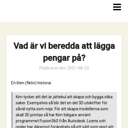
Hoppa
till
innehåll
Vad är vi beredda att lägga
pengar på?
Publicerat den
2021-08-23
En liten (fiktiv) historia:
Kim tycker att det är jättekul att skapa och bygga olika
saker. Exempelvis så blir det en del 3D utskrifter för
såväl nytta som nöje. För att skapa modellerna som
skall 3D printas så har Kim tidigare använt
programmet Fusion360 från Autodesk. Licens och
regler har däremot förändrats på ett sätt som gjort att