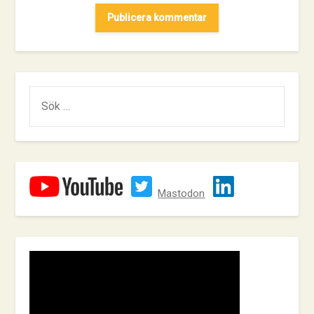
SÖK
EFTER:
Mastodon