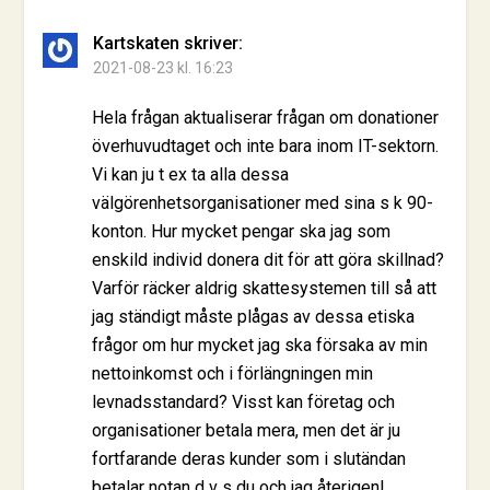
Kartskaten
skriver:
2021-08-23 kl. 16:23
Hela frågan aktualiserar frågan om donationer
överhuvudtaget och inte bara inom IT-sektorn.
Vi kan ju t ex ta alla dessa
välgörenhetsorganisationer med sina s k 90-
konton. Hur mycket pengar ska jag som
enskild individ donera dit för att göra skillnad?
Varför räcker aldrig skattesystemen till så att
jag ständigt måste plågas av dessa etiska
frågor om hur mycket jag ska försaka av min
nettoinkomst och i förlängningen min
levnadsstandard? Visst kan företag och
organisationer betala mera, men det är ju
fortfarande deras kunder som i slutändan
betalar notan d v s du och jag återigen!