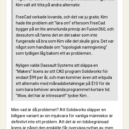
Kim valt att titta på andra alternativ.
FreeCad verkade lovande, och det var ju gratis. Kim
hade lite problem att ”lära om” eftersom FreeCad
bygger på en lite annorlunda princip än Fusion360, och
dessutom så fanns det en del saker som inte
fungerade så bra som Kim ville det skulle göra. Det var
något som handlade om ”topologisk namngivning”
som tydligen låg bakom ett av problemen…
Nyligen valde Dassault Systems att släppa en
”Makers” licens av sitt CAD program Solidworks för
endast $99 per år, och man kommer även att erbjuda
ett alternativ med månadsbetalningar på $10 för de
som bara behöver använda programmet kortare tid.
”Wow, det här är intressant!” tycker Kim…
Men vad är då problemet? Att Solidworks släpper en
billigare variant av sin mjukvara för vanliga människor är
definitivt inte ett problem. Att det är en tidsbegränsad
licens är något den enskilde får överväga nyttan av, men