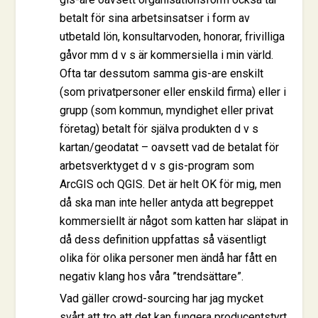
betalt för sina arbetsinsatser i form av
utbetald lön, konsultarvoden, honorar, frivilliga
gåvor mm d v s är kommersiella i min värld.
Ofta tar dessutom samma gis-are enskilt
(som privatpersoner eller enskild firma) eller i
grupp (som kommun, myndighet eller privat
företag) betalt för själva produkten d v s
kartan/geodatat – oavsett vad de betalat för
arbetsverktyget d v s gis-program som
ArcGIS och QGIS. Det är helt OK för mig, men
då ska man inte heller antyda att begreppet
kommersiellt är något som katten har släpat in
då dess definition uppfattas så väsentligt
olika för olika personer men ändå har fått en
negativ klang hos våra ”trendsättare”.
Vad gäller crowd-sourcing har jag mycket
svårt att tro att det kan fungera producentstyrt,