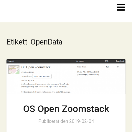
Hoppa
till
innehåll
Etikett:
OpenData
OS Open Zoomstack
Publicerat den
2019-02-04