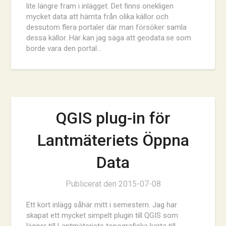
lite längre fram i inlägget. Det finns onekligen
mycket data att hämta från olika källor och
dessutom flera portaler där man försöker samla
dessa källor. Här kan jag säga att geodata.se som
borde vara den portal…
QGIS plug-in för
Lantmäteriets Öppna
Data
Publicerat den
2015-07-08
Ett kort inlägg såhär mitt i semestern. Jag har
skapat ett mycket simpelt plugin till QGIS som
lägger till Lantmäteriets topografiska karta till