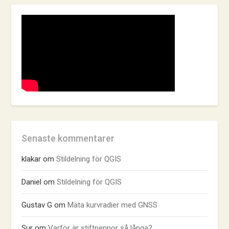
Senaste kommentarer
klakar
om
Stildelning för QGIS
Daniel
om
Stildelning för QGIS
Gustav G
om
Mäta kurvradier med GNSS
Sur
om
Varför är stiftpennor så långa?