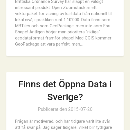
Brittiska Ordnance Survey har släppt en väldigt
intressant produkt. Open Zoomstack är ett
vektorpaket för visning av kartdata från nationell till
lokal nivå, i praktiken runt 1:10’000. Data finns som
MBTiles och som GeoPackage, men inte som Esri
Shape! Äntligen börjar man prioritera ”riktiga”
geodataformat framför shape! Med QGIS kommer
GeoPackage att vara perfekt, men…
Finns det Öppna Data i
Sverige?
Publicerat den
2015-07-20
Frågan är motiverad, och har tidigare varit lite svår
att få svar på. Jag säger tidigare, vilket blir tydligare