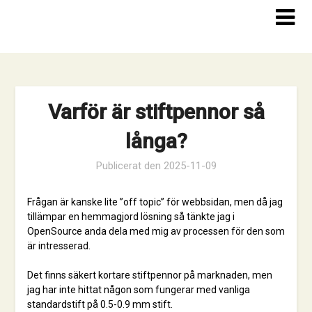
Hoppa
till
innehåll
Varför är stiftpennor så
långa?
Publicerat den
2025-11-09
Frågan är kanske lite ”off topic” för webbsidan, men då jag
tillämpar en hemmagjord lösning så tänkte jag i
OpenSource anda dela med mig av processen för den som
är intresserad.
Det finns säkert kortare stiftpennor på marknaden, men
jag har inte hittat någon som fungerar med vanliga
standardstift på 0.5-0.9 mm stift.