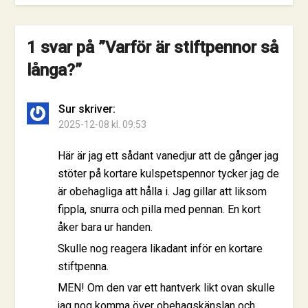
1 svar på ”
Varför är stiftpennor så
långa?
”
Sur
skriver:
2025-12-08 kl. 09:53
Här är jag ett sådant vanedjur att de gånger jag
stöter på kortare kulspetspennor tycker jag de
är obehagliga att hålla i. Jag gillar att liksom
fippla, snurra och pilla med pennan. En kort
åker bara ur handen.
Skulle nog reagera likadant inför en kortare
stiftpenna.
MEN! Om den var ett hantverk likt ovan skulle
jag nog komma över obehagskänslan och