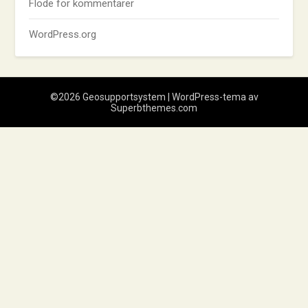
Flöde för kommentarer
WordPress.org
©2026 Geosupportsystem
| WordPress-tema av
Superbthemes.com