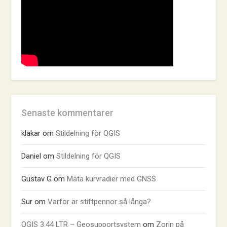
Senaste kommentarer
klakar
om
Stildelning för QGIS
Daniel
om
Stildelning för QGIS
Gustav G
om
Mäta kurvradier med GNSS
Sur
om
Varför är stiftpennor så långa?
QGIS 3.44 LTR – Geosupportsystem
om
Zorin på