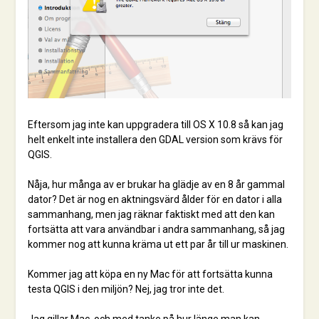
Eftersom jag inte kan uppgradera till OS X 10.8 så kan jag
helt enkelt inte installera den GDAL version som krävs för
QGIS.
Nåja, hur många av er brukar ha glädje av en 8 år gammal
dator? Det är nog en aktningsvärd ålder för en dator i alla
sammanhang, men jag räknar faktiskt med att den kan
fortsätta att vara användbar i andra sammanhang, så jag
kommer nog att kunna kräma ut ett par år till ur maskinen.
Kommer jag att köpa en ny Mac för att fortsätta kunna
testa QGIS i den miljön? Nej, jag tror inte det.
Jag gillar Mac, och med tanke på hur länge man kan