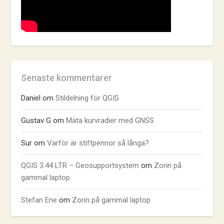
Senaste kommentarer
Daniel
om
Stildelning för QGIS
Gustav G
om
Mäta kurvradier med GNSS
Sur
om
Varför är stiftpennor så långa?
QGIS 3.44 LTR – Geosupportsystem
om
Zorin på
gammal laptop
Stefan Ene
om
Zorin på gammal laptop