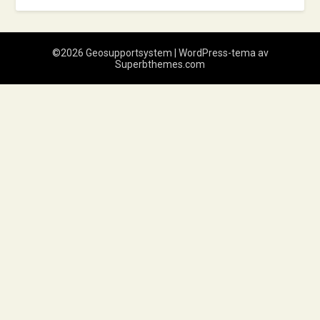
©2026 Geosupportsystem
| WordPress-tema av
Superbthemes.com