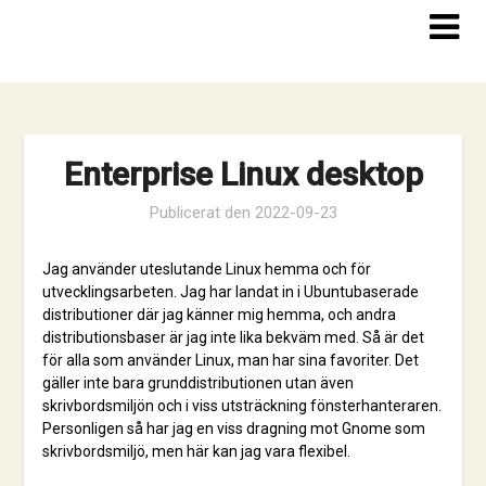
Hoppa
till
innehåll
Enterprise Linux desktop
Publicerat den
2022-09-23
Jag använder uteslutande Linux hemma och för
utvecklingsarbeten. Jag har landat in i Ubuntubaserade
distributioner där jag känner mig hemma, och andra
distributionsbaser är jag inte lika bekväm med. Så är det
för alla som använder Linux, man har sina favoriter. Det
gäller inte bara grunddistributionen utan även
skrivbordsmiljön och i viss utsträckning fönsterhanteraren.
Personligen så har jag en viss dragning mot Gnome som
skrivbordsmiljö, men här kan jag vara flexibel.