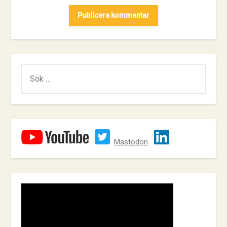
SÖK
EFTER:
Mastodon