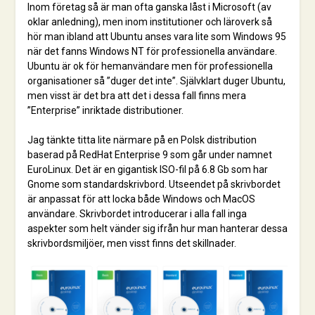
Inom företag så är man ofta ganska låst i Microsoft (av
oklar anledning), men inom institutioner och läroverk så
hör man ibland att Ubuntu anses vara lite som Windows 95
när det fanns Windows NT för professionella användare.
Ubuntu är ok för hemanvändare men för professionella
organisationer så ”duger det inte”. Självklart duger Ubuntu,
men visst är det bra att det i dessa fall finns mera
”Enterprise” inriktade distributioner.
Jag tänkte titta lite närmare på en Polsk distribution
baserad på RedHat Enterprise 9 som går under namnet
EuroLinux. Det är en gigantisk ISO-fil på 6.8 Gb som har
Gnome som standardskrivbord. Utseendet på skrivbordet
är anpassat för att locka både Windows och MacOS
användare. Skrivbordet introducerar i alla fall inga
aspekter som helt vänder sig ifrån hur man hanterar dessa
skrivbordsmiljöer, men visst finns det skillnader.