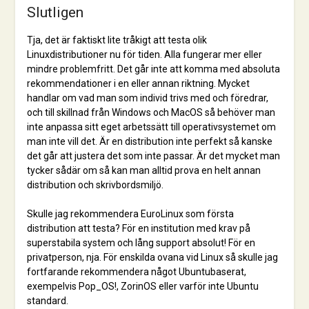
Slutligen
Tja, det är faktiskt lite tråkigt att testa olik
Linuxdistributioner nu för tiden. Alla fungerar mer eller
mindre problemfritt. Det går inte att komma med absoluta
rekommendationer i en eller annan riktning. Mycket
handlar om vad man som individ trivs med och föredrar,
och till skillnad från Windows och MacOS så behöver man
inte anpassa sitt eget arbetssätt till operativsystemet om
man inte vill det. Är en distribution inte perfekt så kanske
det går att justera det som inte passar. Är det mycket man
tycker sådär om så kan man alltid prova en helt annan
distribution och skrivbordsmiljö.
Skulle jag rekommendera EuroLinux som första
distribution att testa? För en institution med krav på
superstabila system och lång support absolut! För en
privatperson, nja. För enskilda ovana vid Linux så skulle jag
fortfarande rekommendera något Ubuntubaserat,
exempelvis Pop_OS!, ZorinOS eller varför inte Ubuntu
standard.