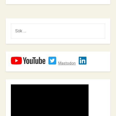
SÖK
EFTER:
Mastodon