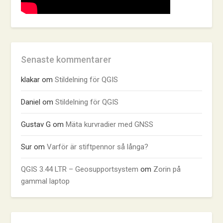
Senaste kommentarer
klakar
om
Stildelning för QGIS
Daniel
om
Stildelning för QGIS
Gustav G
om
Mäta kurvradier med GNSS
Sur
om
Varför är stiftpennor så långa?
QGIS 3.44 LTR – Geosupportsystem
om
Zorin på
gammal laptop