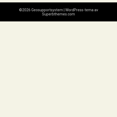
©2026 Geosupportsystem
| WordPress-tema av
Superbthemes.com