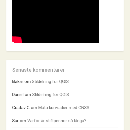
Senaste kommentarer
klakar
om
Stildelning för QGIS
Daniel
om
Stildelning för QGIS
Gustav G
om
Mäta kurvradier med GNSS
Sur
om
Varför är stiftpennor så långa?